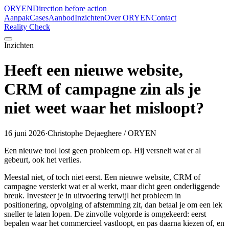
ORYEN
Direction before action
Aanpak
Cases
Aanbod
Inzichten
Over ORYEN
Contact
Reality Check
Inzichten
Heeft een nieuwe website,
CRM of campagne zin als je
niet weet waar het misloopt?
16 juni 2026
·
Christophe Dejaeghere / ORYEN
Een nieuwe tool lost geen probleem op. Hij versnelt wat er al
gebeurt, ook het verlies.
Meestal niet, of toch niet eerst. Een nieuwe website, CRM of
campagne versterkt wat er al werkt, maar dicht geen onderliggende
breuk. Investeer je in uitvoering terwijl het probleem in
positionering, opvolging of afstemming zit, dan betaal je om een lek
sneller te laten lopen. De zinvolle volgorde is omgekeerd: eerst
bepalen waar het commercieel vastloopt, en pas daarna kiezen of, en