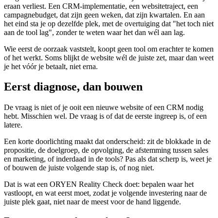
eraan verliest. Een CRM-implementatie, een websitetraject, een
campagnebudget, dat zijn geen weken, dat zijn kwartalen. En aan
het eind sta je op dezelfde plek, met de overtuiging dat "het toch niet
aan de tool lag", zonder te weten waar het dan wél aan lag.
Wie eerst de oorzaak vaststelt, koopt geen tool om erachter te komen
of het werkt. Soms blijkt de website wél de juiste zet, maar dan weet
je het vóór je betaalt, niet erna.
Eerst diagnose, dan bouwen
De vraag is niet of je ooit een nieuwe website of een CRM nodig
hebt. Misschien wel. De vraag is of dat de eerste ingreep is, of een
latere.
Een korte doorlichting maakt dat onderscheid: zit de blokkade in de
propositie, de doelgroep, de opvolging, de afstemming tussen sales
en marketing, of inderdaad in de tools? Pas als dat scherp is, weet je
of bouwen de juiste volgende stap is, of nog niet.
Dat is wat een ORYEN Reality Check doet: bepalen waar het
vastloopt, en wat eerst moet, zodat je volgende investering naar de
juiste plek gaat, niet naar de meest voor de hand liggende.